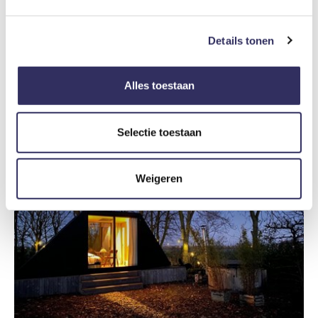
6
Details tonen
Origineel overnachten op het water in een uniek huisje gemaakt van karton
Nederland
Zuid-Holland
Rotterdam
Alles toestaan
€ 250
vanaf prijs
Selectie toestaan
Weigeren