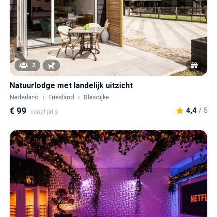
2
Natuurlodge met landelijk uitzicht
Nederland
Friesland
Blesdijke
€ 99
4,4
/ 5
vanaf prijs