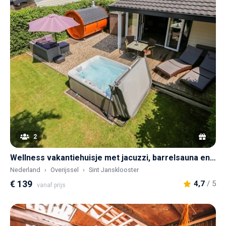
2
Wellness vakantiehuisje met jacuzzi, barrelsauna en sunshower
Nederland
Overijssel
Sint Jansklooster
€ 139
4,7
/ 5
vanaf prijs