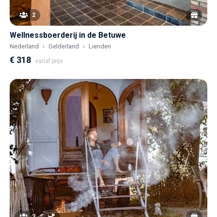
2
Wellnessboerderij in de Betuwe
Nederland
Gelderland
Lienden
€ 318
vanaf prijs
2