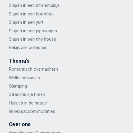
Slapen in een strandhuisje
Slapen in een b
oomhut
Slapen in een y
urt
Slapen in een p
ipowagen
Slapen in een t
iny house
Bekijk alle
collecties
Thema's
Romantisch overnachten
Wellness
huisje
s
Glamping
Strandhuisje huren
Huisjes in de natuur
Groepsaccommodaties
Over ons