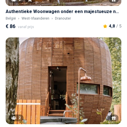
Authentieke Woonwagen onder een majestueuze notenboom
België
West-Vlaanderen
Dranouter
€ 86
4,8
/ 5
vanaf prijs
2