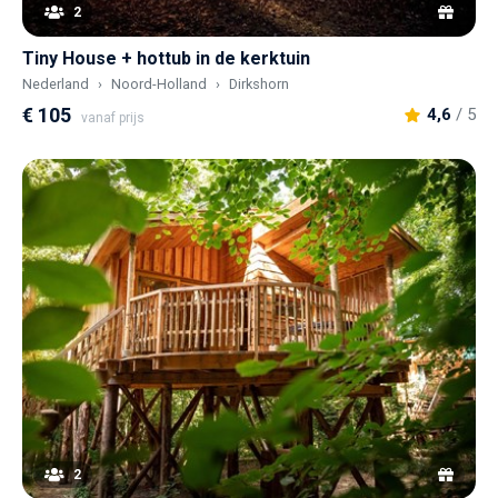
2
Tiny House + hottub in de kerktuin
Nederland
Noord-Holland
Dirkshorn
€ 105
4,6
/ 5
vanaf prijs
2