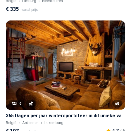
België
Limburg
Neeroeteren
€ 335
vanaf prijs
6
365 Dagen per jaar wintersportsfeer in dit unieke vakantiehuis met échte skiliftcabine
België
Ardennen
Luxemburg
€ 197
4,7
/ 5