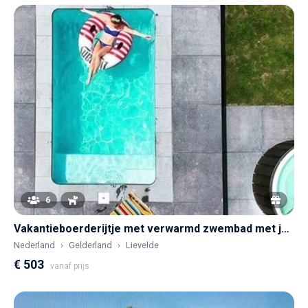
6
Vakantieboerderijtje met verwarmd zwembad met jetstream en hottub
Nederland
Gelderland
Lievelde
€ 503
vanaf prijs