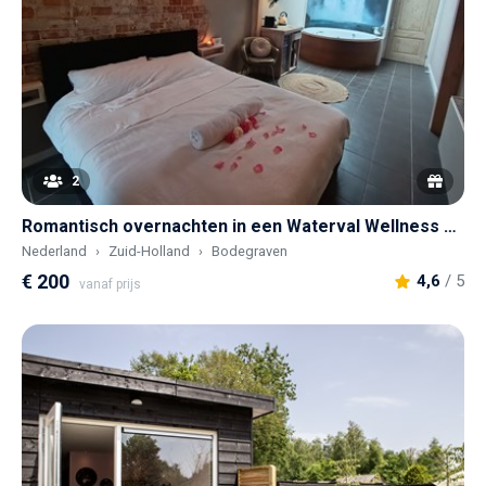
2
Romantisch overnachten in een Waterval Wellness Suite met sauna en bubbelbad
Nederland
Zuid-Holland
Bodegraven
€ 200
4,6
/ 5
vanaf prijs