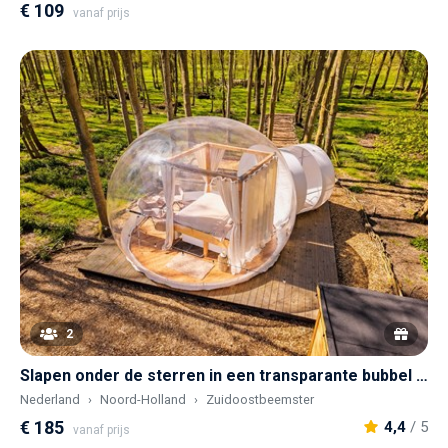
€ 109
vanaf prijs
2
Slapen onder de sterren in een transparante bubbel met hottub, verscholen in een privébos
Nederland
Noord-Holland
Zuidoostbeemster
€ 185
4,4
/ 5
vanaf prijs