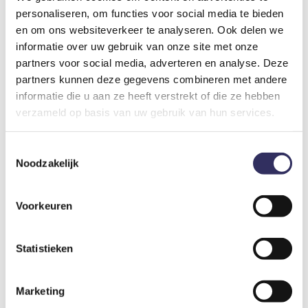
personaliseren, om functies voor social media te bieden
en om ons websiteverkeer te analyseren. Ook delen we
informatie over uw gebruik van onze site met onze
2
partners voor social media, adverteren en analyse. Deze
Vrijstaande wellness studio met jacuzzi en barrelsauna
partners kunnen deze gegevens combineren met andere
informatie die u aan ze heeft verstrekt of die ze hebben
Nederland
Overijssel
Sint Jansklooster
verzameld op basis van uw gebruik van hun services.
€ 155
vanaf prijs
Toestemmingsselectie
Noodzakelijk
Voorkeuren
Statistieken
Marketing