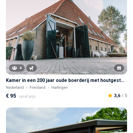
4
Kamer in een 200 jaar oude boerderij met houtgestookte sauna en hottub
Nederland
Friesland
Harlingen
€ 95
3,6
/ 5
vanaf prijs