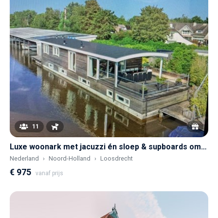
11
Luxe woonark met jacuzzi én sloep & supboards om de Loosdrechte Plassen mee op te gaan
Nederland
Noord-Holland
Loosdrecht
€ 975
vanaf prijs