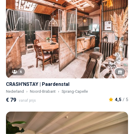
6
CRASH'NSTAY | Paardenstal
Nederland
Noord-Brabant
Sprang-Capelle
€ 79
4,5
/ 5
vanaf prijs