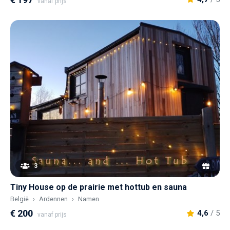
vanaf prijs
3
Tiny House op de prairie met hottub en sauna
België
Ardennen
Namen
€ 200
4,6
/ 5
vanaf prijs