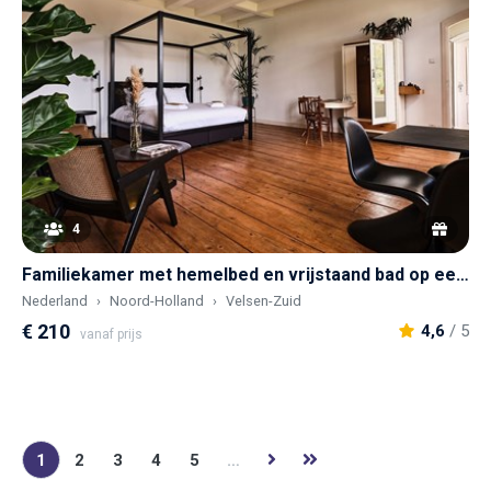
4
Familiekamer met hemelbed en vrijstaand bad op een prachtige buitenplaats
Nederland
Noord-Holland
Velsen-Zuid
€ 210
4,6
/ 5
vanaf prijs
1
2
3
4
5
…