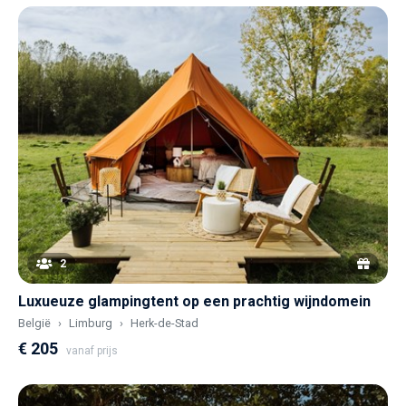
2
Luxueuze glampingtent op een prachtig wijndomein
België
Limburg
Herk-de-Stad
€ 205
vanaf prijs