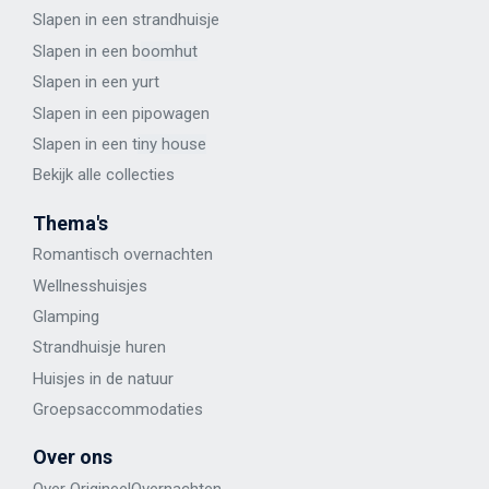
Slapen in een strandhuisje
Slapen in een b
oomhut
Slapen in een y
urt
Slapen in een p
ipowagen
Slapen in een t
iny house
Bekijk alle
collecties
Thema's
Romantisch overnachten
Wellness
huisje
s
Glamping
Strandhuisje huren
Huisjes in de natuur
Groepsaccommodaties
Over ons