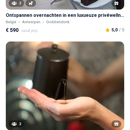
2
Ontspannen overnachten in een luxueuze privéwellness op je eigen privé boseiland
België
Antwerpen
Grobbendonk
€ 590
5,0
/ 5
vanaf prijs
2