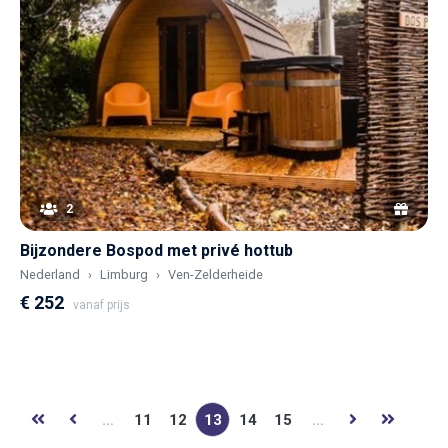
2
Bijzondere Bospod met privé hottub
Nederland
Limburg
Ven-Zelderheide
€ 252
vanaf prijs
…
11
12
13
14
15
…