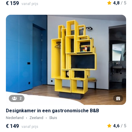
€ 159
4,8
/ 5
vanaf prijs
2
Designkamer in een gastronomische B&B
Nederland
Zeeland
Sluis
€ 149
4,6
/ 5
vanaf prijs