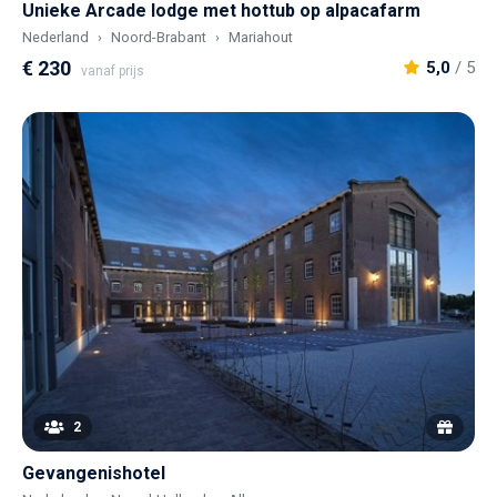
Unieke Arcade lodge met hottub op alpacafarm
Nederland
Noord-Brabant
Mariahout
€ 230
5,0
/ 5
vanaf prijs
2
Gevangenishotel