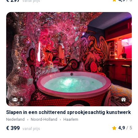
vanaf prijs
3
Slapen in een schitterend sprookjesachtig kunstwerk
Nederland
Noord-Holland
Haarlem
€ 399
4,9
/ 5
vanaf prijs