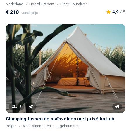
Nederland
Noord-Brabant
Biest-Houtakker
€ 210
4,9
/ 5
vanaf prijs
2
Glamping tussen de maïsvelden met privé hottub
België
West-Vlaanderen
Ingelmunster