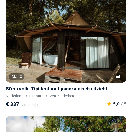
2
Sfeervolle Tipi tent met panoramisch uitzicht
Nederland
Limburg
Ven-Zelderheide
€ 337
5,0
/ 5
vanaf prijs