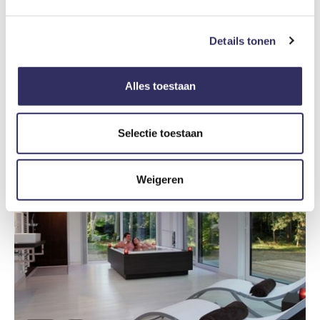
6
Details tonen
Een unieke Drentse Plaggenhut met een ondergrondse bioscoop
Nederland
Drenthe
Uffelte
Alles toestaan
€ 139
vanaf prijs
Selectie toestaan
Weigeren