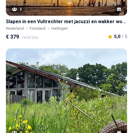
2
Slapen in een Vultrechter met jacuzzi en wakker worden met uitzicht over de Waddenzee
Nederland
Friesland
Harlingen
€ 379
5,0
/ 5
vanaf prijs
3