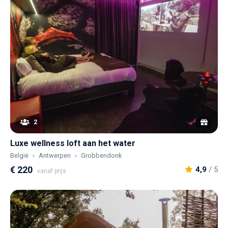
2
Luxe wellness loft aan het water
België
Antwerpen
Grobbendonk
€ 220
4,9
/ 5
vanaf prijs