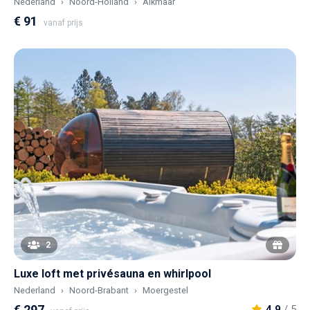
Nederland
Noord-Holland
Alkmaar
€ 91
vanaf prijs
2
Luxe loft met privésauna en whirlpool
Nederland
Noord-Brabant
Moergestel
€ 297
4,9
/ 5