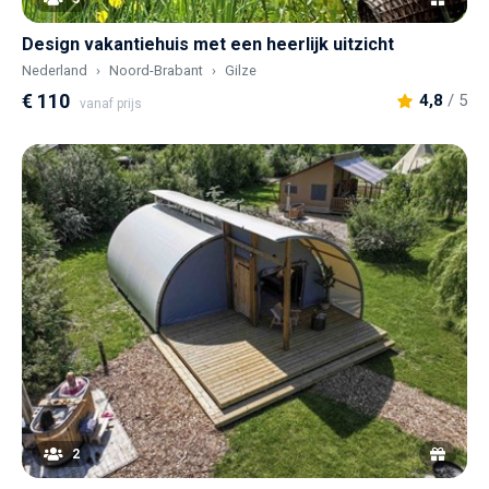
Design vakantiehuis met een heerlijk uitzicht
Nederland
Noord-Brabant
Gilze
€ 110
4,8
/ 5
vanaf prijs
2