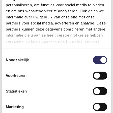
personaliseren, om functies voor social media te bieden
en om ons websiteverkeer te analyseren. Ook delen we
informatie over uw gebruik van onze site met onze
2
partners voor social media, adverteren en analyse. Deze
Slapen in de Torensuite van een kasteel met uitzicht over de kasteeltuin
partners kunnen deze gegevens combineren met andere
informatie die u aan ze heeft verstrekt of die ze hebben
Nederland
Limburg
Elsloo
verzameld op basis van uw gebruik van hun services.
€ 219
4,0
/ 5
vanaf prijs
Toestemmingsselectie
Noodzakelijk
Voorkeuren
Statistieken
Marketing