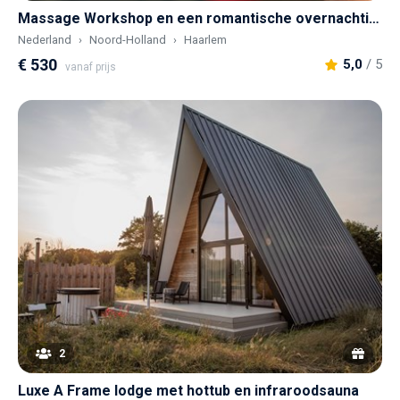
Massage Workshop en een romantische overnachting in 17e eeuws hofje in hartje Haarlem
Nederland
Noord-Holland
Haarlem
€ 530
5,0
/ 5
vanaf prijs
2
Luxe A Frame lodge met hottub en infraroodsauna