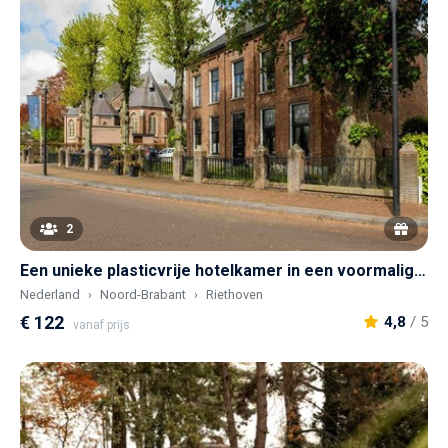
2
Een unieke plasticvrije hotelkamer in een voormalige Pastorie
Nederland
Noord-Brabant
Riethoven
€ 122
4,8
/ 5
vanaf prijs