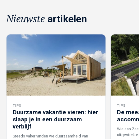
Nieuwste
artikelen
TIPS
TIPS
Duurzame vakantie vieren: hier
De mees
slaap je in een duurzaam
accomm
verblijf
Wie aan Zee
uitgestrekte
Steeds vaker vinden we duurzaamheid van