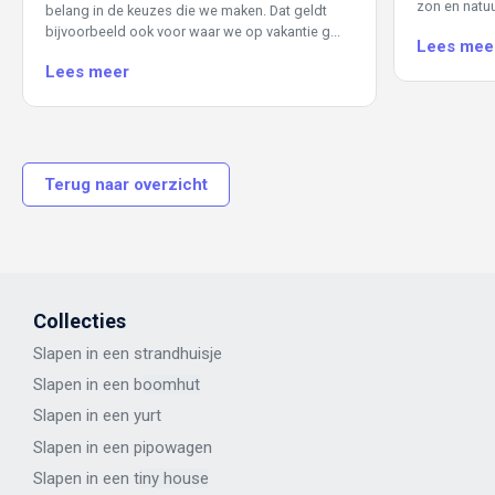
zon en natuur
belang in de keuzes die we maken. Dat geldt
bijvoorbeeld ook voor waar we op vakantie g...
Lees mee
Lees meer
Terug naar overzicht
Collecties
Slapen in een strandhuisje
Slapen in een b
oomhut
Slapen in een y
urt
Slapen in een p
ipowagen
Slapen in een t
iny house