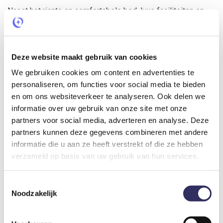
Naast het riante en comfortabele bed, luxe faciliteiten en
een te gek uitzicht kom je hier natuurlijk ook voor iets
anders: het vrijstaande bad. Dit bijzondere kuipbad is zwart
van kleur en past daardoor precies in de sfeer van de kamer
Deze website maakt gebruik van cookies
waar oud op een fantastische manier is gecombineerd met
nieuw. Moet op je bucketlist!
We gebruiken cookies om content en advertenties te
personaliseren, om functies voor social media te bieden
en om ons websiteverkeer te analyseren. Ook delen we
informatie over uw gebruik van onze site met onze
partners voor social media, adverteren en analyse. Deze
partners kunnen deze gegevens combineren met andere
informatie die u aan ze heeft verstrekt of die ze hebben
verzameld op basis van uw gebruik van hun services.
Toestemmingsselectie
Noodzakelijk