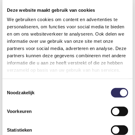
Er is plek voor maximaal 4 personen en je huisdier mag in
overleg mee. Kom samen koken in een heksenketel boven
Deze website maakt gebruik van cookies
het vuur of lekker genieten bij het kampvuur. Ook in het
We gebruiken cookies om content en advertenties te
huisje staat een houtkachel voor de koudere dagen. Verder
personaliseren, om functies voor social media te bieden
vind je er een woongedeelte en een gezellig slaapgedeelte
en om ons websiteverkeer te analyseren. Ook delen we
waarbij dat duurzame grenenhout overal terug te zien is. Dat
informatie over uw gebruik van onze site met onze
zorgt voor een hele warme en gezellige sfeer in dit
partners voor social media, adverteren en analyse. Deze
heerlijke duurzame huisje!
partners kunnen deze gegevens combineren met andere
informatie die u aan ze heeft verstrekt of die ze hebben
verzameld op basis van uw gebruik van hun services.
Toestemmingsselectie
Noodzakelijk
Voorkeuren
Statistieken