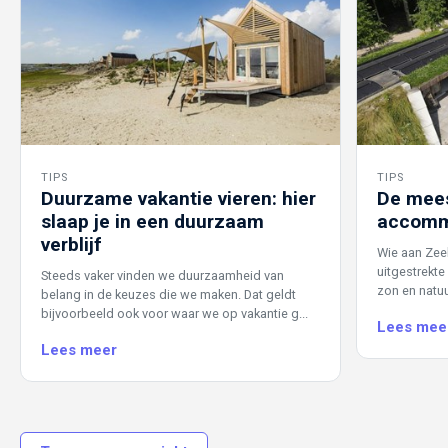
TIPS
TIPS
Duurzame vakantie vieren: hier
De mees
slaap je in een duurzaam
accomm
verblijf
Wie aan Zee
uitgestrekte
Steeds vaker vinden we duurzaamheid van
zon en natuur
belang in de keuzes die we maken. Dat geldt
bijvoorbeeld ook voor waar we op vakantie g...
Lees mee
Lees meer