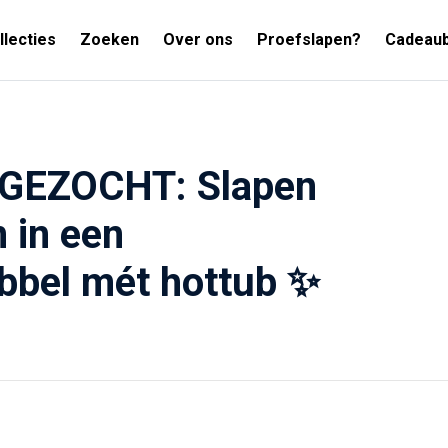
llecties
Zoeken
Over ons
Proefslapen?
Cadeau
GEZOCHT: Slapen
 in een
bbel mét hottub ✨