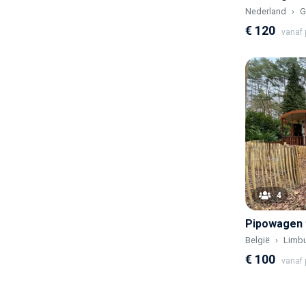
Nederland
G
€ 120
vanaf p
4
België
Limb
€ 100
vanaf p