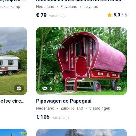
Breklenkamp
Nederland
Flevoland
Lelystad
€ 79
5,0
/ 5
vanaf prijs
2
Overnachten in een ouderwetse circuswagen
Pipowagen de Papegaai
Nederland
Zuid-Holland
Vlaardingen
€ 105
vanaf prijs