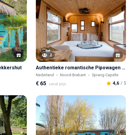
2
ekkershut
Authentieke romantische Pipowagen in een voormalig Frietkot
Nederland
Noord-Brabant
Sprang-Capelle
€ 65
4,6
/ 5
vanaf prijs