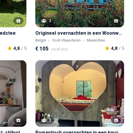
2
bedstee
Origineel overnachten in een Woonwagen in het groen
België
Oost-Vlaanderen
Merendree
€ 105
4,8
/ 5
4,8
/ 5
vanaf prijs
2
Ervaar Twente op z’n mooist, stijlvol onthaasten in het groen
Romantisch overnachten in een knusse Pipowagen met een hartvormige bedstee