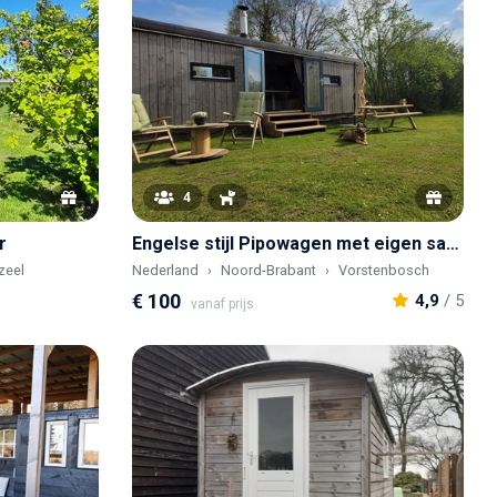
4
r
Engelse stijl Pipowagen met eigen sanitair
zeel
Nederland
Noord-Brabant
Vorstenbosch
€ 100
4,9
/ 5
vanaf prijs