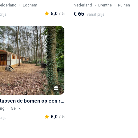
elderland
Lochem
Nederland
Drenthe
Ruinen
€ 65
5,0
/ 5
rijs
vanaf prijs
Pipowagen tussen de bomen op een ruim perceel vlakbij Maastricht
urg
Gellik
5,0
/ 5
rijs