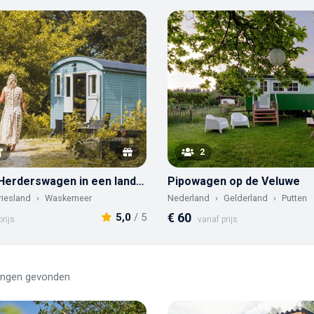
2
Sfeervolle Herderswagen in een landschapstuin
Pipowagen op de Veluwe
riesland
Waskemeer
Nederland
Gelderland
Putten
€ 60
5,0
/ 5
rijs
vanaf prijs
ingen gevonden