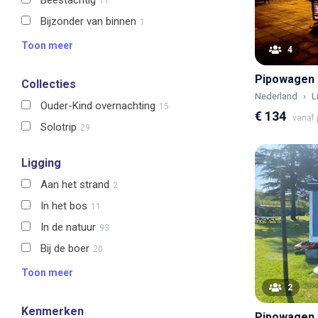
Beestachtig
11
Bijzonder van binnen
1
Toon meer
4
Collecties
Nederland
L
Ouder-Kind overnachting
15
€ 134
vanaf p
Solotrip
29
Ligging
Aan het strand
2
In het bos
11
In de natuur
93
Bij de boer
20
Toon meer
2
Kenmerken