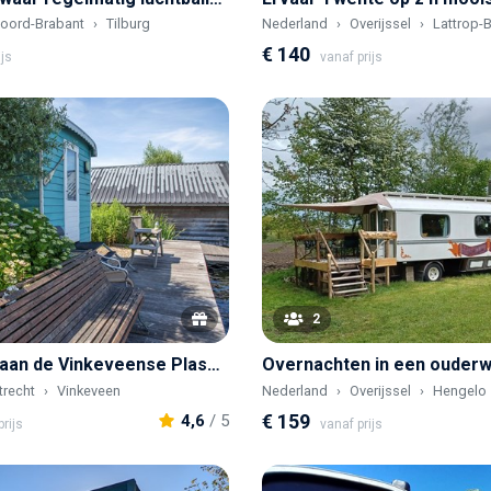
oord-Brabant
Tilburg
Nederland
Overijssel
Lattrop-
€ 140
ijs
vanaf prijs
2
Pipowagen aan de Vinkeveense Plassen
trecht
Vinkeveen
Nederland
Overijssel
Hengelo
€ 159
4,6
/ 5
rijs
vanaf prijs