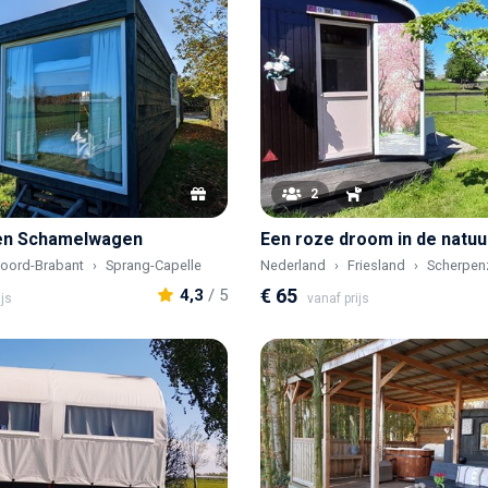
2
een Schamelwagen
Een roze droom in de natuu
oord-Brabant
Sprang-Capelle
Nederland
Friesland
Scherpen
€ 65
4,3
/ 5
ijs
vanaf prijs