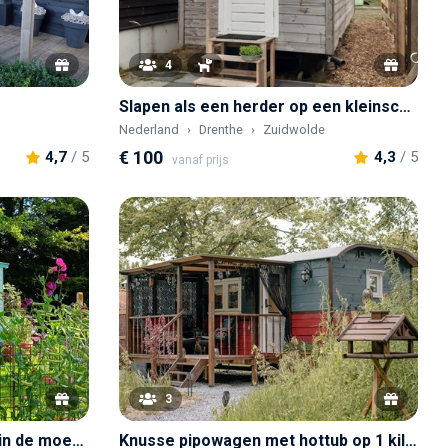
4
Slapen als een herder op een kleinschalige geiten- en schapenboerderij
Nederland
Drenthe
Zuidwolde
€ 100
4,7
/ 5
4,3
/ 5
vanaf prijs
3
Knusse Pipowagen midden in de moestuin
Knusse pipowagen met hottub op 1 kilometer van het strand