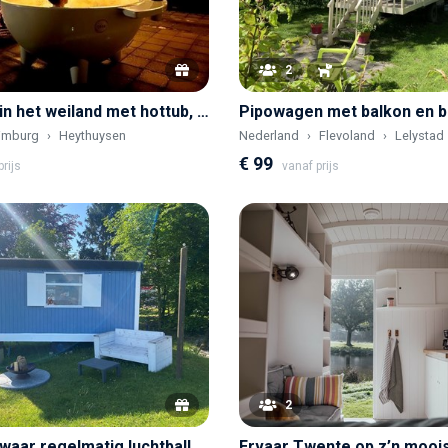
2
Pipowagen in het weiland met hottub, zwembad, airco & verwarming
Pipowagen met balkon en 
imburg
Heythuysen
Nederland
Flevoland
Lelystad
€ 99
rijs
vanaf prijs
2
Pipowagen waar regelmatig luchtballonnen opstijgen vanaf het naastgelegen opstijgveld