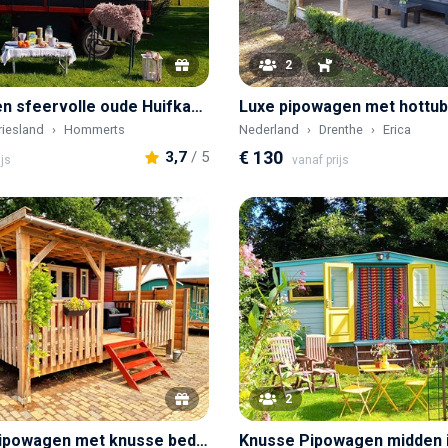
2
Slapen in een sfeervolle oude Huifkar bij Sneek
Luxe pipowagen met hottub
riesland
Hommerts
Nederland
Drenthe
Erica
€ 130
3,7
/ 5
ijs
vanaf prijs
2
Gezellige Pipowagen met knusse bedstee