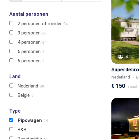
Aantal personen
2 personen of minder
94
3 personen
29
4 personen
24
5 personen
4
4
6 personen
2
Land
Nederland
L
€ 150
Nederland
88
vanaf p
België
6
Type
Pipowagen
94
B&B
1