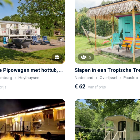
2
Superdeluxe Pipowagen met hottub, zwembad, airco & verwarming
Slapen in een Tropische Tr
imburg
Heythuysen
Nederland
Overijssel
Paasloo
€ 62
rijs
vanaf prijs