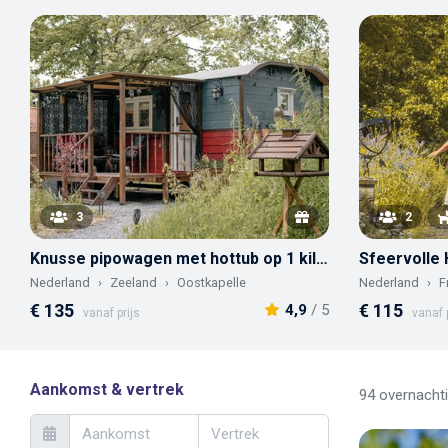
3
2
Knusse pipowagen met hottub op 1 kilometer van het strand
Nederland
Zeeland
Oostkapelle
Nederland
F
€ 135
€ 115
4,9
/ 5
vanaf prijs
vanaf p
Aankomst & vertrek
94 overnacht