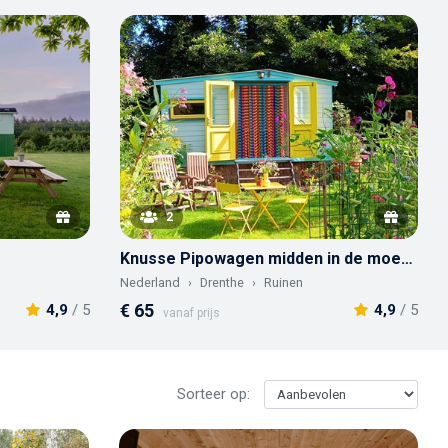
2
Knusse Pipowagen midden in de moestuin
Nederland
Drenthe
Ruinen
€ 65
4,9
/ 5
4,9
/ 5
vanaf prijs
Sorteer op: