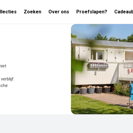
llecties
Zoeken
Over ons
Proefslapen?
Cadeau
niet
erblijf.
sche