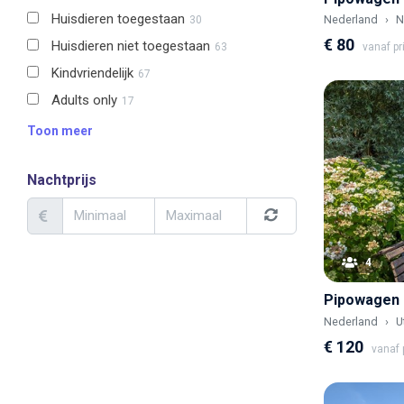
Huisdieren toegestaan
Nederland
N
30
€ 80
Huisdieren niet toegestaan
63
vanaf pr
Kindvriendelijk
67
Adults only
17
Toon meer
Nachtprijs
4
Nederland
U
€ 120
vanaf p