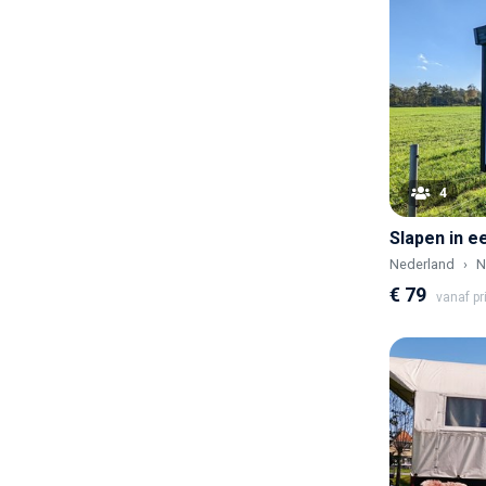
4
Slapen in 
Nederland
N
€ 79
vanaf pr