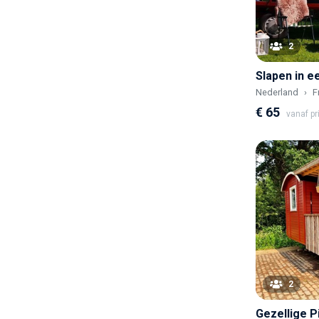
2
Nederland
F
€ 65
vanaf pr
2