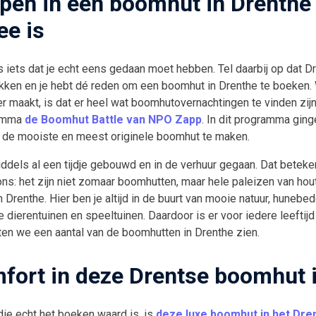
pen in een boomhut in Drenthe
ee is
 iets dat je echt eens gedaan moet hebben. Tel daarbij op dat D
ekken en je hebt dé reden om een boomhut in Drenthe te boeken. 
r maakt, is dat er heel wat boomhutovernachtingen te vinden zijn
ramma
de Boomhut Battle van NPO Zapp
. In dit programma gin
 de mooiste en meest originele boomhut te maken.
ddels al een tijdje gebouwd en in de verhuur gegaan. Dat betekent 
ns: het zijn niet zomaar boomhutten, maar hele paleizen van hout
 Drenthe. Hier ben je altijd in de buurt van mooie natuur, hunebe
e dierentuinen en speeltuinen. Daardoor is er voor iedere leeftij
aten we een aantal van de boomhutten in Drenthe zien.
fort in deze Drentse boomhut 
ie echt het boeken waard is, is
deze luxe boomhut in het Dr