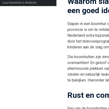
Waarom sla
Luxe boomhut in Anderen
een goed id
Slapen in een boomhut is
provincie is om te ontd
Nederland extra bijzonde
door het televisieprog
kinderen aan de slag om
Die boomhutten zijn inmi
overnachten! En geloof o
allermooiste plekken van
steden en natuurlijk leuk
te bekijken. Hieronder l
Rust en com
Een van de boomhutten d