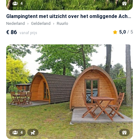
4
Glampingtent met uitzicht over het omliggende Achterhoekse coulisselandschap
Nederland
Gelderland
Ruurlo
€ 86
5,0
/ 5
vanaf prijs
4