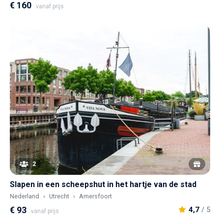
€ 160
vanaf prijs
2
Slapen in een scheepshut in het hartje van de stad
Nederland
Utrecht
Amersfoort
€ 93
4,7
/ 5
vanaf prijs