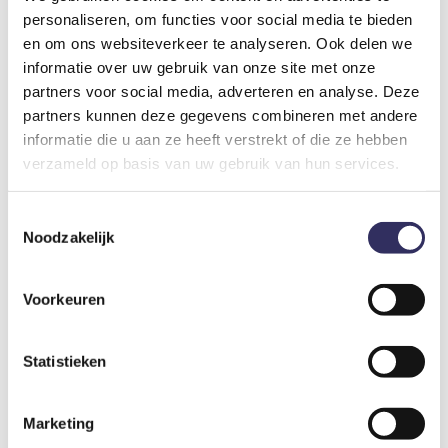
personaliseren, om functies voor social media te bieden
en om ons websiteverkeer te analyseren. Ook delen we
informatie over uw gebruik van onze site met onze
8
partners voor social media, adverteren en analyse. Deze
Voormalige Melkstal in een 16 eeuwse carré boerderij
partners kunnen deze gegevens combineren met andere
informatie die u aan ze heeft verstrekt of die ze hebben
Nederland
Limburg
Gulpen
verzameld op basis van uw gebruik van hun services.
€ 85
vanaf prijs
Toestemmingsselectie
Noodzakelijk
Voorkeuren
Statistieken
Marketing