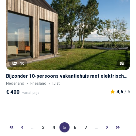
10
Bijzonder 10-persoons vakantiehuis met elektrische sloep
Nederland
Friesland
IJlst
€ 400
4,6
/ 5
vanaf prijs
…
3
4
5
6
7
…