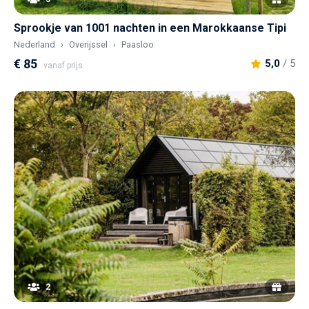
Sprookje van 1001 nachten in een Marokkaanse Tipi
Nederland
Overijssel
Paasloo
€ 85
5,0
/ 5
vanaf prijs
2