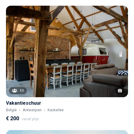
11
Vakantieschuur
België
Antwerpen
Kasterlee
€ 200
vanaf prijs