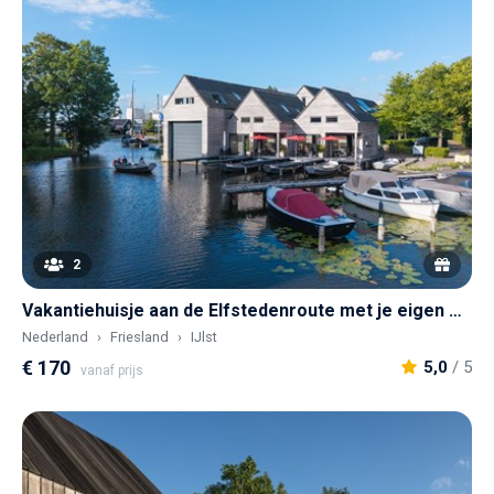
2
Vakantiehuisje aan de Elfstedenroute met je eigen elektrische bootje
Nederland
Friesland
IJlst
€ 170
5,0
/ 5
vanaf prijs