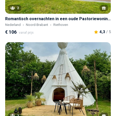
2
Romantisch overnachten in een oude Pastoriewoning.
Nederland
Noord-Brabant
Riethoven
€ 106
4,3
/ 5
vanaf prijs
3