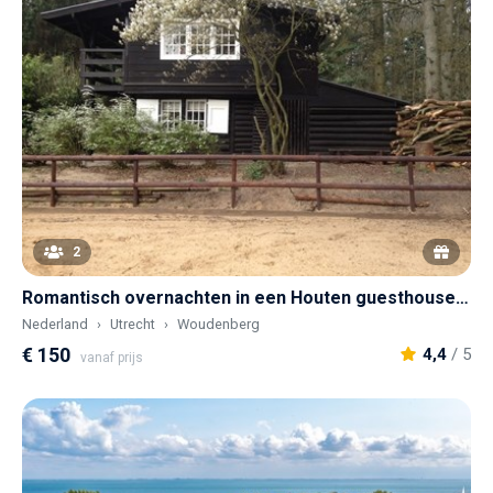
2
Romantisch overnachten in een Houten guesthouse op een landgoed
Nederland
Utrecht
Woudenberg
€ 150
4,4
/ 5
vanaf prijs