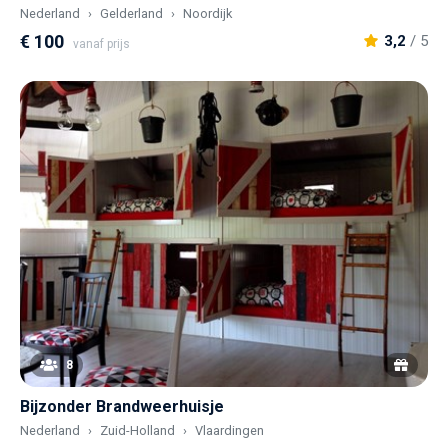
Nederland
Gelderland
Noordijk
€ 100
3,2
/ 5
vanaf prijs
8
Bijzonder Brandweerhuisje
Nederland
Zuid-Holland
Vlaardingen