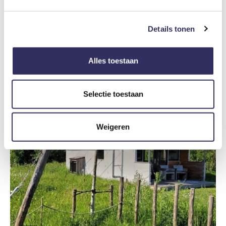
4
Details tonen
Molenaarswoning aan de rand van het Nationaal Park Hoge Kempen op een boogscheut van Maastricht
België
Limburg
Lanaken
Alles toestaan
€ 160
4,6
/ 5
vanaf prijs
Selectie toestaan
Weigeren