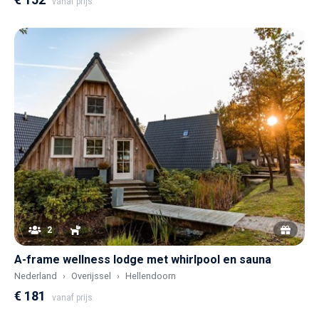
vanaf prijs
2
A-frame wellness lodge met whirlpool en sauna
Nederland
Overijssel
Hellendoorn
€ 181
vanaf prijs